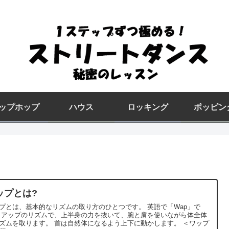
ップホップ
ハウス
ロッキング
ポッピン
ップとは?
プとは、基本的なリズムの取り方のひとつです。 英語で「Wap」で
体全体
ます。 首は自然体になるよう上下に動かします。 ＜ワップ