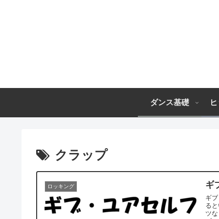
ダンス基礎
ヒ
クラップ
ギ
ロッキング
ギブ
るといったよう
ツな