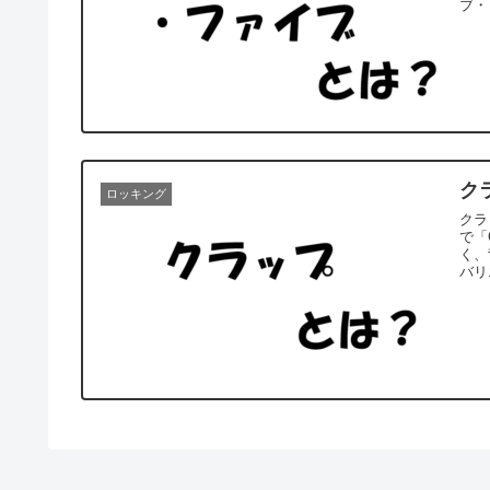
ブ・ミ
ク
ロッキング
クラ
で「C
く、
バリ