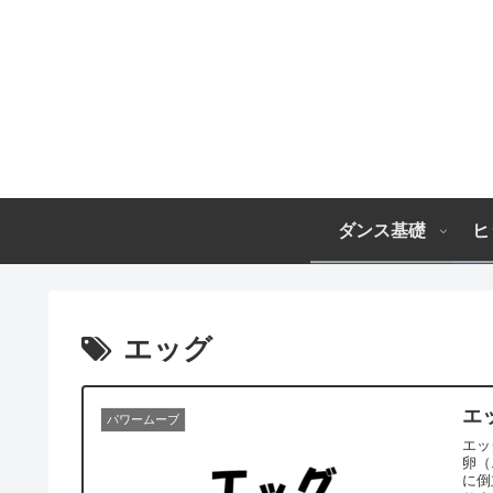
ダンス基礎
ヒ
エッグ
エ
パワームーブ
エッ
卵（エ
に倒